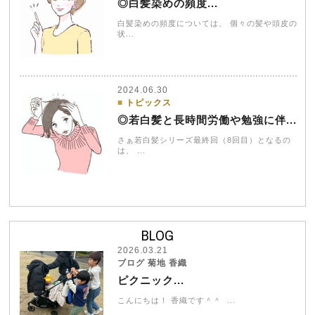
◎白髪染めの頻度...
白髪染めの頻度については、 個々の髪や頭皮の
状...
2024.06.30
トピックス
◎若白髪と長時間労働や勉強に伴...
さぁ若白髪シリーズ最終回（8回目）となるの
は、 ...
BLOG
2026.03.21
ブログ 菊地 香織
ピクニック...
こんにちは！ 香織です＾＾ ...