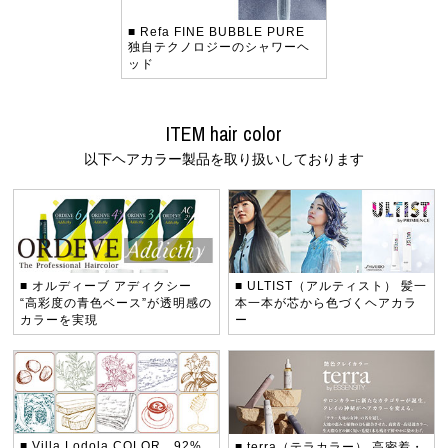
■ Refa FINE BUBBLE PURE
独自テクノロジーのシャワーヘ
ッド
ITEM hair color
以下ヘアカラー製品を取り扱いしております
■ オルディーブ アディクシー
■ ULTIST（アルティスト）
髪一
“高彩度の青色ベース”が透明感の
本一本が芯から色づくヘアカラ
カラーを実現
ー
■ Villa Lodola COLOR 92%
■ terra（テラカラー）
高密着・