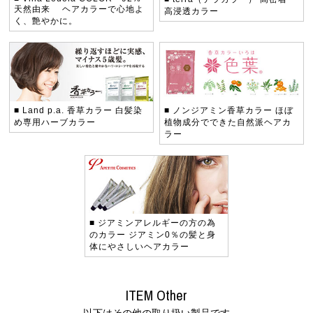
天然由来
ヘアカラーで心地よ
高浸透カラー
く、艶やかに。
■ Land p.a. 香草カラー
白髪染
■ ノンジアミン香草カラー
ほぼ
め専用ハーブカラー
植物成分でできた自然派ヘアカ
ラー
■ ジアミンアレルギーの方の為
のカラー
ジアミン0％の髪と身
体にやさしいヘアカラー
ITEM Other
以下はその他の取り扱い製品です