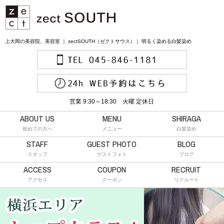
上大岡の美容院、美容室 ｜ zectSOUTH（ゼクトサウス）｜ 明るく染める白髪染め
営業 9:30～18:30 火曜 定休日
ABOUT US
MENU
SHIRAGA
初めての方へ
メニュー
白髪染め
STAFF
GUEST PHOTO
BLOG
スタッフ
ゲストフォト
ブログ
ACCESS
COUPON
RECRUIT
アクセス
クーポン
リクルート