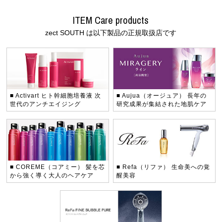
ITEM Care products
zect SOUTH は以下製品の正規取扱店です
■ Activart ヒト幹細胞培養液
次
■ Aujua（オージュア）
長年の
世代のアンチエイジング
研究成果が集結された地肌ケア
■ COREME（コアミー）
髪を芯
■ Refa（リファ）
生命美への覚
から強く導く大人のヘアケア
醒美容