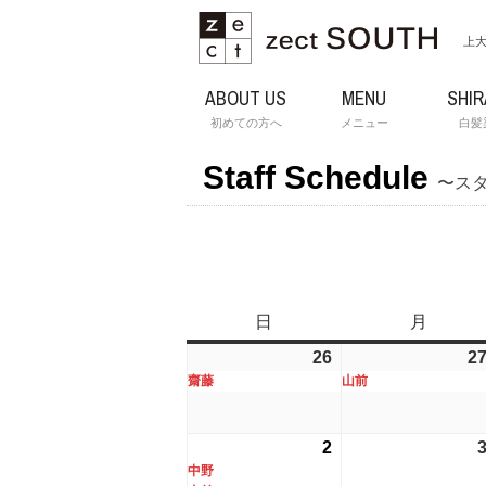
上大
ABOUT US
MENU
SHI
初めての方へ
メニュー
白髪
Staff Schedule
〜ス
日
日
月
月
曜
曜
26
2026
(1
2
日
日
齋藤
山前
年
件
7
の
月
イ
2
2026
(3
26
ベ
中野
年
件