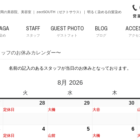
岡の美容院、美容室 ｜ zectSOUTH（ゼクトサウス）｜ 明るく染める白髪染め
RAGA
STAFF
GUEST PHOTO
BLOG
ACCE
染め
スタッフ
ゲストフォト
ブログ
アクセ
タッフのお休みカレンダー〜
名前の記入のあるスタッフが当日のお休みとなっております。
8月 2026
火
火
水
水
木
木
曜
曜
曜
7
2026
(1
28
2026
(1
29
2026
(1
30
20
(1
日
日
日
定休日
大橋
大谷
年
件
年
件
年
件
年
件
7
の
7
の
7
の
7
の
月
イ
月
イ
月
イ
月
イ
3
2026
4
2026
(1
5
2026
(1
6
20
(1
27
ベ
28
ベ
29
ベ
30
ベ
定休日
山前
大橋
年
年
件
年
件
年
件