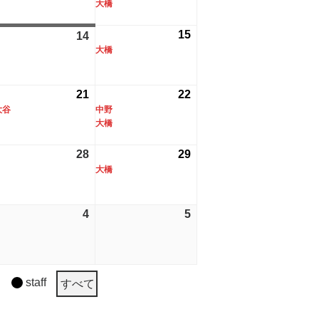
日
ン
大橋
日
ン
8
の
8
の
)
ト)
ト)
月
イ
月
イ
26
15
2026
(1
14
2026
7
ベ
8
ベ
大橋
年
件
年
日
ン
日
ン
8
の
8
)
ト)
ト)
月
イ
月
26
21
2026
(1
22
2026
(2
15
ベ
14
大谷
中野
年
件
年
件
日
ン
大橋
日
8
の
8
の
)
ト)
月
イ
月
イ
26
28
2026
29
2026
(1
21
ベ
22
ベ
大橋
年
年
件
日
ン
日
ン
8
8
の
)
ト)
ト)
月
月
イ
26
4
2026
5
2026
28
29
ベ
年
年
日
日
ン
9
9
)
ト)
月
月
staff
すべて
4
5
日
日