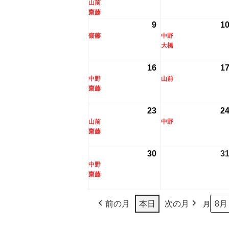
山前
日
ン
8
の
齋藤
ト)
月
イ
9
2026
(1
1
2
ベ
齋藤
中野
年
件
日
ン
大橋
8
の
ト)
月
イ
16
2026
(2
1
9
ベ
中野
山前
年
件
日
ン
齋藤
8
の
ト)
月
イ
23
2026
(2
2
16
ベ
山前
中野
年
件
日
ン
齋藤
8
の
ト)
月
イ
30
2026
(2
3
23
ベ
中野
年
件
日
ン
齋藤
8
の
ト)
月
イ
前の月
本日
次の月
月
30
ベ
日
ン