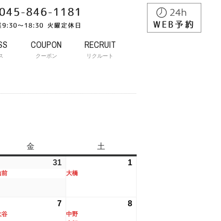
SS
COUPON
RECRUIT
ス
クーポン
リクルート
金
金
土
土
曜
曜
26
31
2026
(1
1
2026
(1
日
日
山前
大橋
年
件
年
件
7
の
8
の
月
イ
月
イ
26
7
2026
(1
8
2026
(2
31
ベ
1
ベ
大谷
中野
年
件
年
件