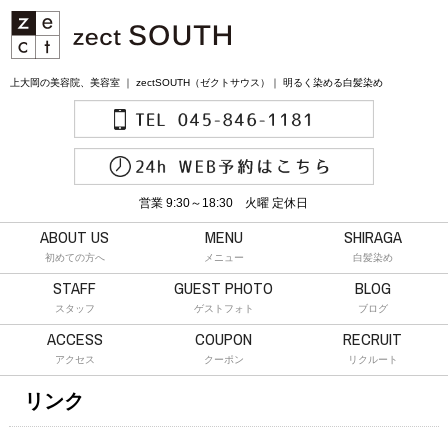
上大岡の美容院、美容室 ｜ zectSOUTH（ゼクトサウス）｜ 明るく染める白髪染め
営業 9:30～18:30 火曜 定休日
ABOUT US
MENU
SHIRAGA
初めての方へ
メニュー
白髪染め
STAFF
GUEST PHOTO
BLOG
スタッフ
ゲストフォト
ブログ
ACCESS
COUPON
RECRUIT
アクセス
クーポン
リクルート
リンク