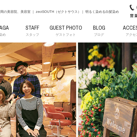
岡の美容院、美容室 ｜ zectSOUTH（ゼクトサウス）｜ 明るく染める白髪染め
RAGA
STAFF
GUEST PHOTO
BLOG
ACCE
染め
スタッフ
ゲストフォト
ブログ
アクセ