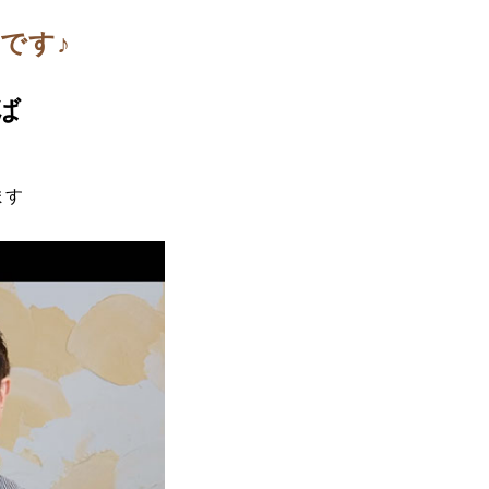
です♪
ば
ます