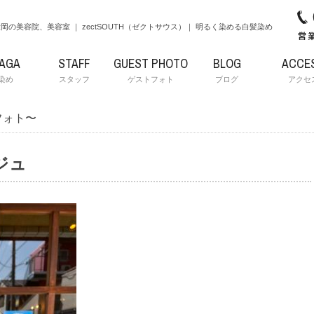
岡の美容院、美容室 ｜ zectSOUTH（ゼクトサウス）｜ 明るく染める白髪染め
RAGA
STAFF
GUEST PHOTO
BLOG
ACCE
染め
スタッフ
ゲストフォト
ブログ
アクセ
フォト〜
ジュ