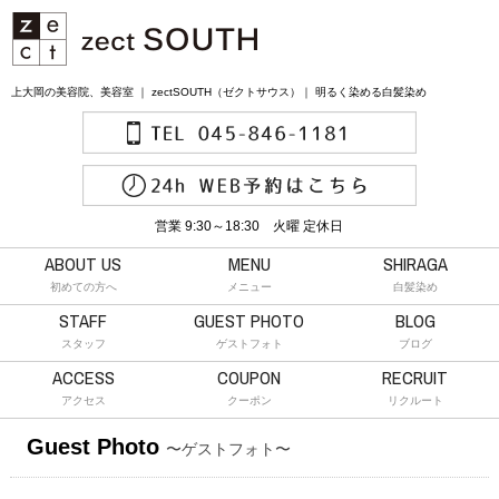
上大岡の美容院、美容室 ｜ zectSOUTH（ゼクトサウス）｜ 明るく染める白髪染め
営業 9:30～18:30 火曜 定休日
ABOUT US
MENU
SHIRAGA
初めての方へ
メニュー
白髪染め
STAFF
GUEST PHOTO
BLOG
スタッフ
ゲストフォト
ブログ
ACCESS
COUPON
RECRUIT
アクセス
クーポン
リクルート
Guest Photo
〜ゲストフォト〜