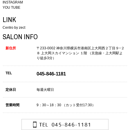
INSTAGRAM
YOU TUBE
LINK
Centro by zect
SALON INFO
新住所
〒233-0002
神奈川県横浜市港南区上大岡西２丁目９−２
８
上大岡スカイマンション １階
（京急線・上大岡駅よ
り徒歩3分）
TEL
045-846-1181
定休日
毎週火曜日
営業時間
9：30～18：30
（カット受付17:30）