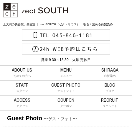
上大岡の美容院、美容室 ｜ zectSOUTH（ゼクトサウス）｜ 明るく染める白髪染め
営業 9:30～18:30 火曜 定休日
ABOUT US
MENU
SHIRAGA
初めての方へ
メニュー
白髪染め
STAFF
GUEST PHOTO
BLOG
スタッフ
ゲストフォト
ブログ
ACCESS
COUPON
RECRUIT
アクセス
クーポン
リクルート
Guest Photo
〜ゲストフォト〜