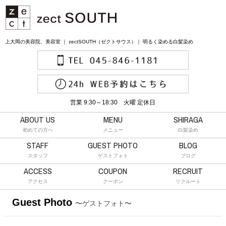
上大岡の美容院、美容室 ｜ zectSOUTH（ゼクトサウス）｜ 明るく染める白髪染め
営業 9:30～18:30 火曜 定休日
ABOUT US
MENU
SHIRAGA
初めての方へ
メニュー
白髪染め
STAFF
GUEST PHOTO
BLOG
スタッフ
ゲストフォト
ブログ
ACCESS
COUPON
RECRUIT
アクセス
クーポン
リクルート
Guest Photo
〜ゲストフォト〜