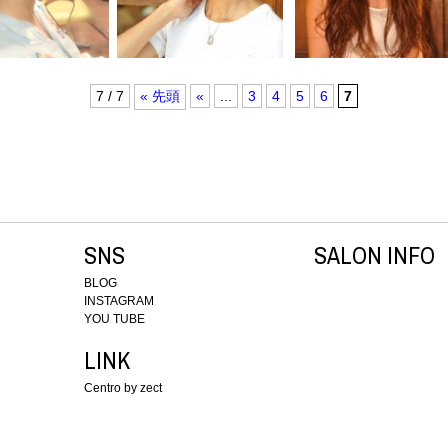
7 / 7
« 先頭
«
...
3
4
5
6
7
SNS
SALON INFO
BLOG
INSTAGRAM
YOU TUBE
LINK
Centro by zect