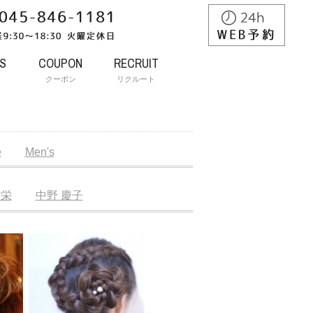
S
COUPON
RECRUIT
ス
クーポン
リクルート
e
Men's
裕栄
中野 慶子