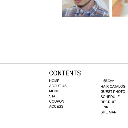
CONTENTS
HOME
白髪染め
ABOUT US
HAIR CATALOG
MENU
GUEST PHOTO
STAFF
SCHEDULE
COUPON
RECRUIT
ACCESS
LINK
SITE MAP