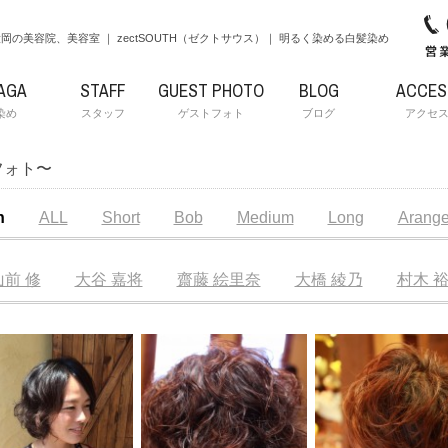
岡の美容院、美容室 ｜ zectSOUTH（ゼクトサウス）｜ 明るく染める白髪染め
AGA
STAFF
GUEST PHOTO
BLOG
ACCES
染め
スタッフ
ゲストフォト
ブログ
アクセ
フォト〜
h
ALL
Short
Bob
Medium
Long
Arang
山前 修
大谷 嘉将
齋藤 絵里奈
大橋 綾乃
村木 