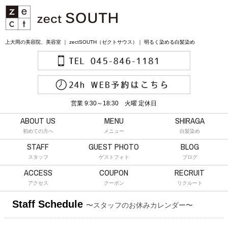
上大岡の美容院、美容室 ｜ zectSOUTH（ゼクトサウス）｜ 明るく染める白髪染め
営業 9:30～18:30 火曜 定休日
ABOUT US
MENU
SHIRAGA
初めての方へ
メニュー
白髪染め
STAFF
GUEST PHOTO
BLOG
スタッフ
ゲストフォト
ブログ
ACCESS
COUPON
RECRUIT
アクセス
クーポン
リクルート
Staff Schedule
〜スタッフのお休みカレンダー〜