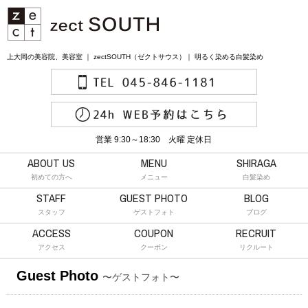
上大岡の美容院、美容室 ｜ zectSOUTH（ゼクトサウス）｜ 明るく染める白髪染め
営業 9:30～18:30 火曜 定休日
ABOUT US
MENU
SHIRAGA
初めての方へ
メニュー
白髪染め
STAFF
GUEST PHOTO
BLOG
スタッフ
ゲストフォト
ブログ
ACCESS
COUPON
RECRUIT
アクセス
クーポン
リクルート
Guest Photo
〜ゲストフォト〜