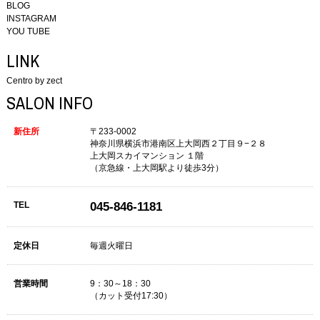
BLOG
INSTAGRAM
YOU TUBE
LINK
Centro by zect
SALON INFO
新住所
〒233-0002
神奈川県横浜市港南区上大岡西２丁目９−２８
上大岡スカイマンション １階
（京急線・上大岡駅より徒歩3分）
TEL
045-846-1181
定休日
毎週火曜日
営業時間
9：30～18：30
（カット受付17:30）