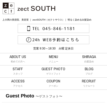
上大岡の美容院、美容室 ｜ zectSOUTH（ゼクトサウス）｜ 明るく染める白髪染め
営業 9:30～18:30 火曜 定休日
ABOUT US
MENU
SHIRAGA
初めての方へ
メニュー
白髪染め
STAFF
GUEST PHOTO
BLOG
スタッフ
ゲストフォト
ブログ
ACCESS
COUPON
RECRUIT
アクセス
クーポン
リクルート
Guest Photo
〜ゲストフォト〜