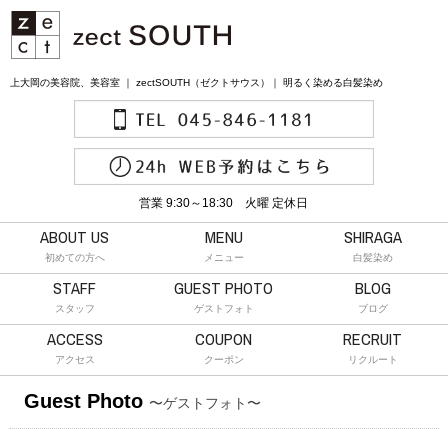
上大岡の美容院、美容室 ｜ zectSOUTH（ゼクトサウス）｜ 明るく染める白髪染め
営業 9:30～18:30 火曜 定休日
ABOUT US
MENU
SHIRAGA
初めての方へ
メニュー
白髪染め
STAFF
GUEST PHOTO
BLOG
スタッフ
ゲストフォト
ブログ
ACCESS
COUPON
RECRUIT
アクセス
クーポン
リクルート
Guest Photo
〜ゲストフォト〜