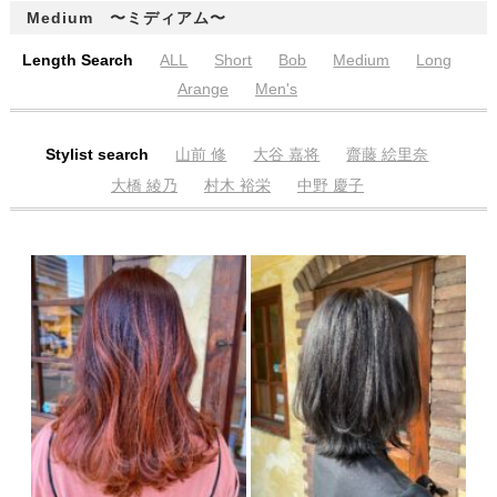
Medium 〜ミディアム〜
Length Search
ALL
Short
Bob
Medium
Long
Arange
Men's
Stylist search
山前 修
大谷 嘉将
齋藤 絵里奈
大橋 綾乃
村木 裕栄
中野 慶子