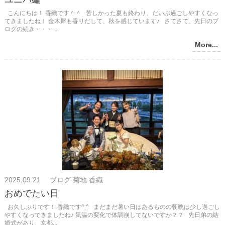
こんにちは！ 香織です＾＾ 苦しかった夏も終わり、だいぶ過ごしやすくなっ
てきましたね！ 金木犀も香りだして、秋を感じています♪ さてさて、先日のブ
ログの続き・・・ ...
More...
2025.09.21 ブログ 菊地 香織
おめでたい日
お久しぶりです！ 香織です^ ^ まだまだ暑い日はあるものの朝晩は少し過ごし
やすくなってきましたね♪ 気温の変化で体調崩してないですか？？ 先日弟の結
婚式があり、京都...