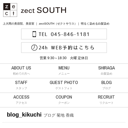
上大岡の美容院、美容室 ｜ zectSOUTH（ゼクトサウス）｜ 明るく染める白髪染め
営業 9:30～18:30 火曜 定休日
ABOUT US
MENU
SHIRAGA
初めての方へ
メニュー
白髪染め
STAFF
GUEST PHOTO
BLOG
スタッフ
ゲストフォト
ブログ
ACCESS
COUPON
RECRUIT
アクセス
クーポン
リクルート
blog_kikuchi
ブログ 菊地 香織