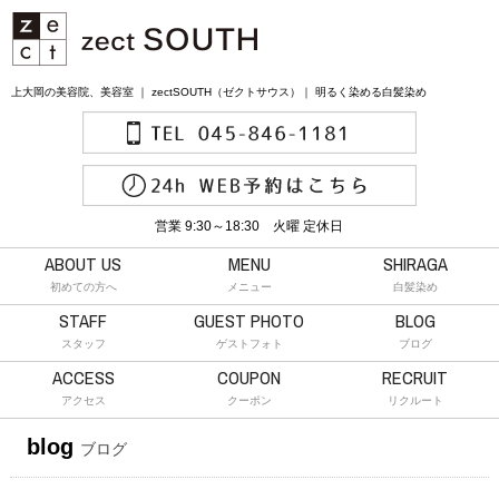
上大岡の美容院、美容室 ｜ zectSOUTH（ゼクトサウス）｜ 明るく染める白髪染め
営業 9:30～18:30 火曜 定休日
ABOUT US
MENU
SHIRAGA
初めての方へ
メニュー
白髪染め
STAFF
GUEST PHOTO
BLOG
スタッフ
ゲストフォト
ブログ
ACCESS
COUPON
RECRUIT
アクセス
クーポン
リクルート
blog
ブログ