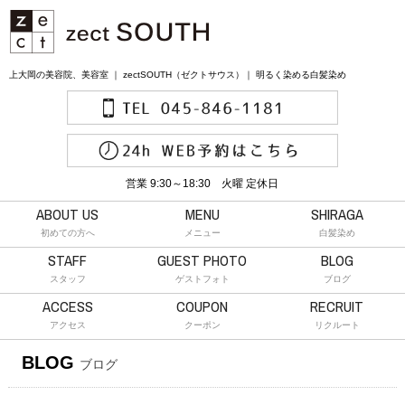
上大岡の美容院、美容室 ｜ zectSOUTH（ゼクトサウス）｜ 明るく染める白髪染め
営業 9:30～18:30 火曜 定休日
ABOUT US
MENU
SHIRAGA
初めての方へ
メニュー
白髪染め
STAFF
GUEST PHOTO
BLOG
スタッフ
ゲストフォト
ブログ
ACCESS
COUPON
RECRUIT
アクセス
クーポン
リクルート
BLOG
ブログ