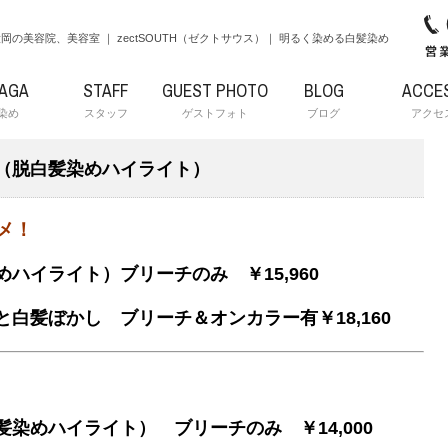
岡の美容院、美容室 ｜ zectSOUTH（ゼクトサウス）｜ 明るく染める白髪染め
RAGA
STAFF
GUEST PHOTO
BLOG
ACCE
染め
スタッフ
ゲストフォト
ブログ
アクセ
（脱白髪染めハイライト）
メ！
ハイライト）ブリーチのみ ￥15,960
白髪ぼかし ブリーチ＆オンカラー有￥18,160
染めハイライト） ブリーチのみ ￥14,000