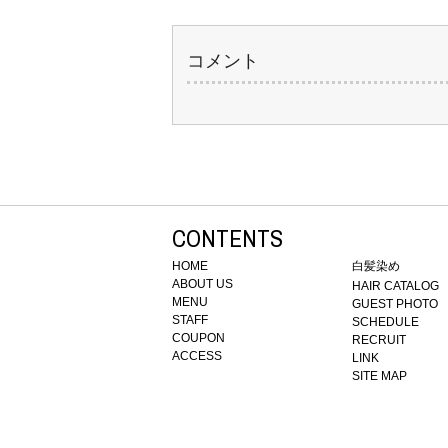
コメント
CONTENTS
HOME
白髪染め
ABOUT US
HAIR CATALOG
MENU
GUEST PHOTO
STAFF
SCHEDULE
COUPON
RECRUIT
ACCESS
LINK
SITE MAP