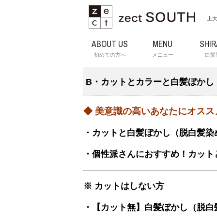
上大
ABOUT US
MENU
SHI
初めての方へ
メニュー
白髪
B・カットとカラーと白髪ぼかし
◆ 美意識の高いあなたにオスス
・カットと白髪ぼかし（脱白髪染め
・個性派さんにおすすめ！カットと
※ カットはしない方
・【カット無】白髪ぼかし（脱白髪