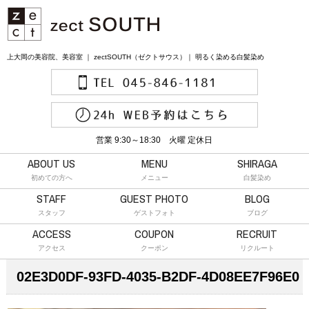
上大岡の美容院、美容室 ｜ zectSOUTH（ゼクトサウス）｜ 明るく染める白髪染め
営業 9:30～18:30 火曜 定休日
ABOUT US
MENU
SHIRAGA
初めての方へ
メニュー
白髪染め
STAFF
GUEST PHOTO
BLOG
スタッフ
ゲストフォト
ブログ
ACCESS
COUPON
RECRUIT
アクセス
クーポン
リクルート
02E3D0DF-93FD-4035-B2DF-4D08EE7F96E0