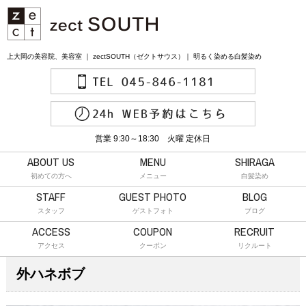
上大岡の美容院、美容室 ｜ zectSOUTH（ゼクトサウス）｜ 明るく染める白髪染め
営業 9:30～18:30 火曜 定休日
ABOUT US
MENU
SHIRAGA
初めての方へ
メニュー
白髪染め
STAFF
GUEST PHOTO
BLOG
スタッフ
ゲストフォト
ブログ
ACCESS
COUPON
RECRUIT
アクセス
クーポン
リクルート
外ハネボブ