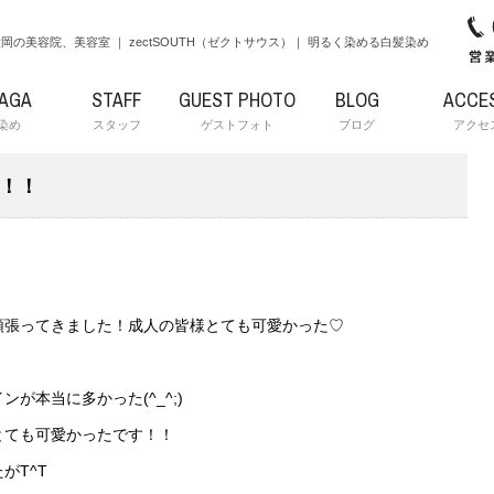
岡の美容院、美容室 ｜ zectSOUTH（ゼクトサウス）｜ 明るく染める白髪染め
RAGA
STAFF
GUEST PHOTO
BLOG
ACCE
染め
スタッフ
ゲストフォト
ブログ
アクセ
！！
頑張ってきました！成人の皆様とても可愛かった♡
が本当に多かった(^_^;)
とても可愛かったです！！
がT^T