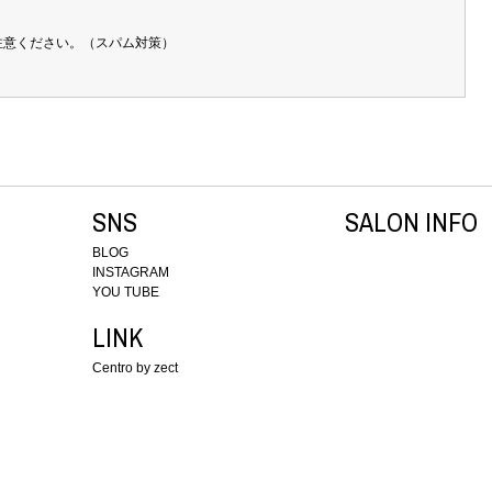
注意ください。（スパム対策）
SNS
SALON INFO
BLOG
INSTAGRAM
YOU TUBE
LINK
Centro by zect