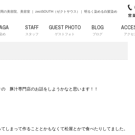
岡の美容院、美容室 ｜ zectSOUTH（ゼクトサウス）｜ 明るく染める白髪染め
RAGA
STAFF
GUEST PHOTO
BLOG
ACCE
染め
スタッフ
ゲストフォト
ブログ
アクセ
りの 豚汁専門店のお話をしようかなと思います！！
ってしまって作ることとかもなくて松屋とかで食べたりしてました。