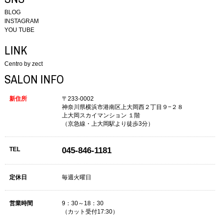
BLOG
INSTAGRAM
YOU TUBE
LINK
Centro by zect
SALON INFO
新住所
〒233-0002
神奈川県横浜市港南区上大岡西２丁目９−２８
上大岡スカイマンション １階
（京急線・上大岡駅より徒歩3分）
TEL
045-846-1181
定休日
毎週火曜日
営業時間
9：30～18：30
（カット受付17:30）