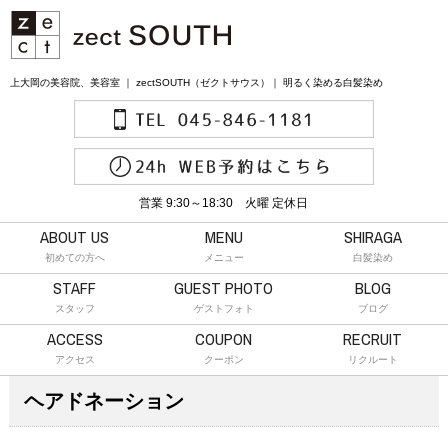
上大岡の美容院、美容室 ｜ zectSOUTH（ゼクトサウス）｜ 明るく染める白髪染め
営業 9:30～18:30 火曜 定休日
ABOUT US
MENU
SHIRAGA
初めての方へ
メニュー
白髪染め
STAFF
GUEST PHOTO
BLOG
スタッフ
ゲストフォト
ブログ
ACCESS
COUPON
RECRUIT
アクセス
クーポン
リクルート
ヘアドネーション