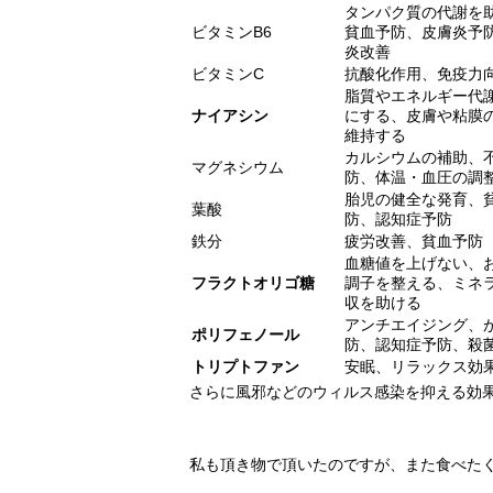
タンパク質の代謝を
ビタミンB6
貧血予防、皮膚炎予
炎改善
ビタミンC
抗酸化作用、免疫力
脂質やエネルギー代
ナイアシン
にする、皮膚や粘膜
維持する
カルシウムの補助、
マグネシウム
防、体温・血圧の調
胎児の健全な発育、
葉酸
防、認知症予防
鉄分
疲労改善、貧血予防
血糖値を上げない、
フラクトオリゴ糖
調子を整える、ミネ
収を助ける
アンチエイジング、
ポリフェノール
防、認知症予防、殺
トリプトファン
安眠、リラックス効
さらに風邪などのウィルス感染を抑える効
私も頂き物で頂いたのですが、また食べた