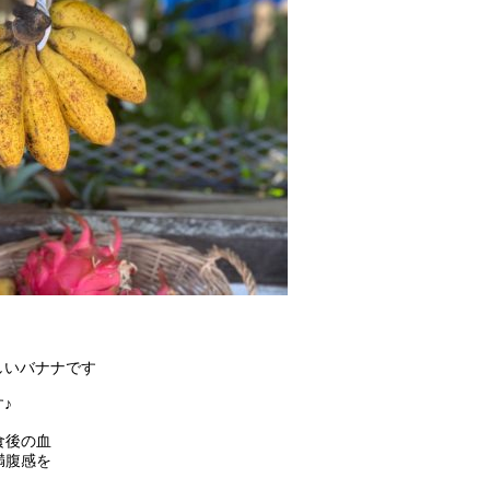
しいバナナです
♪
食後の血
満腹感を