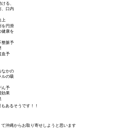
助ける、
防、口内
向上
謝を円滑
の健康を
不整脈予
整
貧血予
おなかの
ラルの吸
がん予
菌効果
果
果もあるそうです！！
くて沖縄からお取り寄せしようと思います