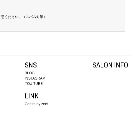
注意ください。（スパム対策）
SNS
SALON INFO
BLOG
INSTAGRAM
YOU TUBE
LINK
Centro by zect