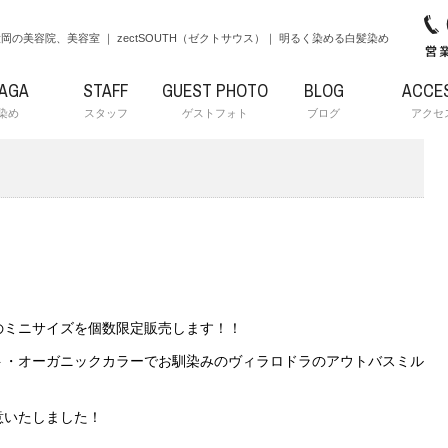
岡の美容院、美容室 ｜ zectSOUTH（ゼクトサウス）｜ 明るく染める白髪染め
RAGA
STAFF
GUEST PHOTO
BLOG
ACCE
染め
スタッフ
ゲストフォト
ブログ
アクセ
のミニサイズを個数限定販売します！！
ト・オーガニックカラーでお馴染みのヴィラロドラのアウトバスミル
意いたしました！