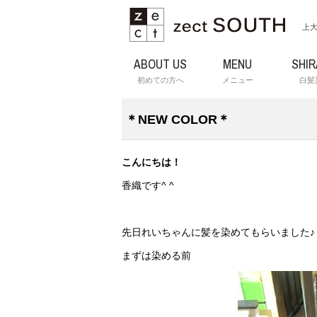
上大
ABOUT US
MENU
SHI
初めての方へ
メニュー
白髪
＊NEW COLOR＊
こんにちは！
香織です^ ^
先日れいちゃんに髪を染めてもらいました♪
まずは染める前