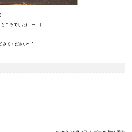
)
ところでした(￣ー￣)
みてください^_^