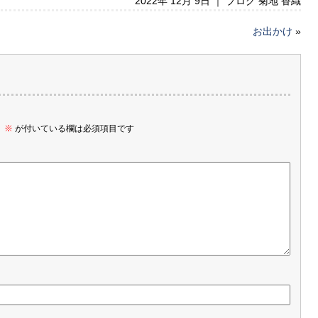
2022年 12月 9日 ｜
ブログ 菊地 香織
お出かけ
»
。
※
が付いている欄は必須項目です