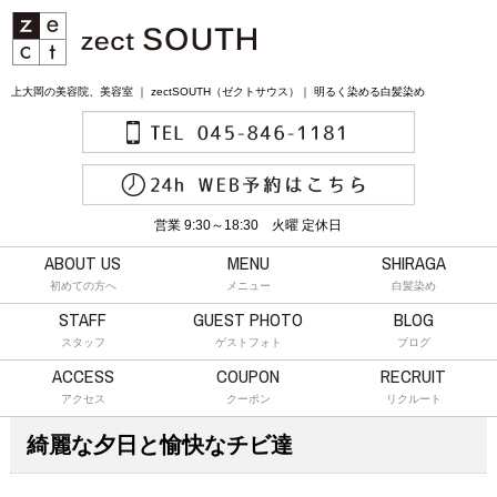
上大岡の美容院、美容室 ｜ zectSOUTH（ゼクトサウス）｜ 明るく染める白髪染め
営業 9:30～18:30 火曜 定休日
ABOUT US
MENU
SHIRAGA
初めての方へ
メニュー
白髪染め
STAFF
GUEST PHOTO
BLOG
スタッフ
ゲストフォト
ブログ
ACCESS
COUPON
RECRUIT
アクセス
クーポン
リクルート
綺麗な夕日と愉快なチビ達