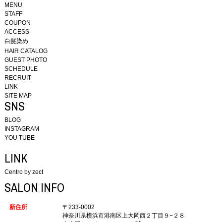
MENU
STAFF
COUPON
ACCESS
白髪染め
HAIR CATALOG
GUEST PHOTO
SCHEDULE
RECRUIT
LINK
SITE MAP
SNS
BLOG
INSTAGRAM
YOU TUBE
LINK
Centro by zect
SALON INFO
新住所
〒233-0002
神奈川県横浜市港南区上大岡西２丁目９−２８