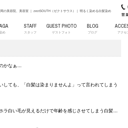
岡の美容院、美容室 ｜ zectSOUTH（ゼクトサウス）｜ 明るく染める白髪染め
RAGA
STAFF
GUEST PHOTO
BLOG
ACCE
染め
スタッフ
ゲストフォト
ブログ
アクセ
のかなぁ…
いしても、「白髪は染まりませんよ」って言われてしまう
ホラ白い毛が見えるだけで年齢を感じさせてしまう白髪…