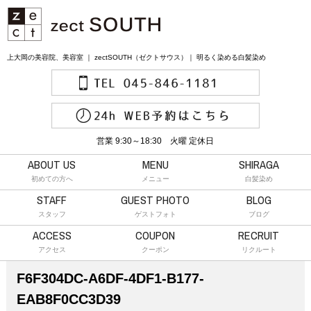
上大岡の美容院、美容室 ｜ zectSOUTH（ゼクトサウス）｜ 明るく染める白髪染め
営業 9:30～18:30 火曜 定休日
ABOUT US
MENU
SHIRAGA
初めての方へ
メニュー
白髪染め
STAFF
GUEST PHOTO
BLOG
スタッフ
ゲストフォト
ブログ
ACCESS
COUPON
RECRUIT
アクセス
クーポン
リクルート
F6F304DC-A6DF-4DF1-B177-
EAB8F0CC3D39