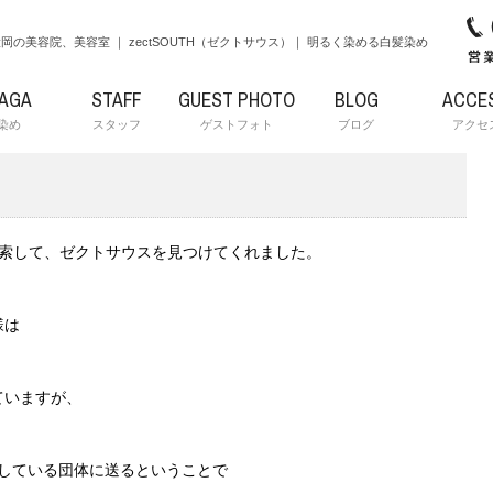
岡の美容院、美容室 ｜ zectSOUTH（ゼクトサウス）｜ 明るく染める白髪染め
RAGA
STAFF
GUEST PHOTO
BLOG
ACCE
染め
スタッフ
ゲストフォト
ブログ
アクセ
索して、ゼクトサウスを見つけてくれました。
様は
ていますが、
付している団体に送るということで