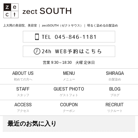
上大岡の美容院、美容室 ｜ zectSOUTH（ゼクトサウス）｜ 明るく染める白髪染め
営業 9:30～18:30 火曜 定休日
ABOUT US
MENU
SHIRAGA
初めての方へ
メニュー
白髪染め
STAFF
GUEST PHOTO
BLOG
スタッフ
ゲストフォト
ブログ
ACCESS
COUPON
RECRUIT
アクセス
クーポン
リクルート
最近のお気に入り