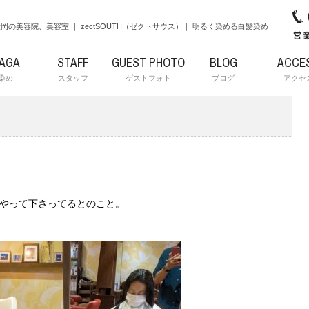
岡の美容院、美容室 ｜ zectSOUTH（ゼクトサウス）｜ 明るく染める白髪染め
RAGA
STAFF
GUEST PHOTO
BLOG
ACCE
染め
スタッフ
ゲストフォト
ブログ
アクセ
をやって下さってるとのこと。