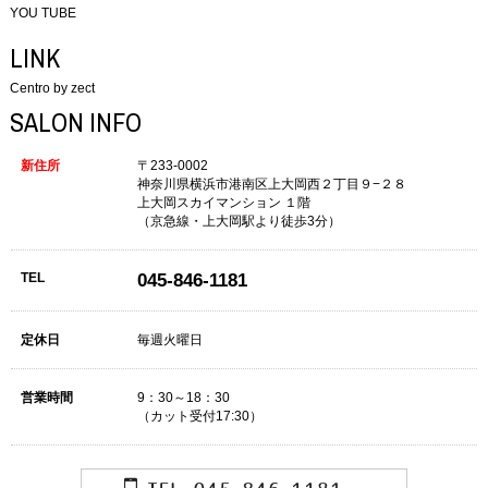
YOU TUBE
LINK
Centro by zect
SALON INFO
新住所
〒233-0002
神奈川県横浜市港南区上大岡西２丁目９−２８
上大岡スカイマンション １階
（京急線・上大岡駅より徒歩3分）
TEL
045-846-1181
定休日
毎週火曜日
営業時間
9：30～18：30
（カット受付17:30）