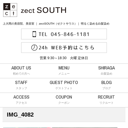
上大岡の美容院、美容室 ｜ zectSOUTH（ゼクトサウス）｜ 明るく染める白髪染め
営業 9:30～18:30 火曜 定休日
ABOUT US
MENU
SHIRAGA
初めての方へ
メニュー
白髪染め
STAFF
GUEST PHOTO
BLOG
スタッフ
ゲストフォト
ブログ
ACCESS
COUPON
RECRUIT
アクセス
クーポン
リクルート
IMG_4082