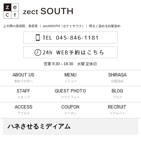
上大岡の美容院、美容室 ｜ zectSOUTH（ゼクトサウス）｜ 明るく染める白髪染め
営業 9:30～18:30 火曜 定休日
ABOUT US
MENU
SHIRAGA
初めての方へ
メニュー
白髪染め
STAFF
GUEST PHOTO
BLOG
スタッフ
ゲストフォト
ブログ
ACCESS
COUPON
RECRUIT
アクセス
クーポン
リクルート
ハネさせるミディアム