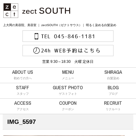
上大岡の美容院、美容室 ｜ zectSOUTH（ゼクトサウス）｜ 明るく染める白髪染め
営業 9:30～18:30 火曜 定休日
ABOUT US
MENU
SHIRAGA
初めての方へ
メニュー
白髪染め
STAFF
GUEST PHOTO
BLOG
スタッフ
ゲストフォト
ブログ
ACCESS
COUPON
RECRUIT
アクセス
クーポン
リクルート
IMG_5597