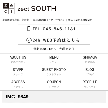
上大岡の美容院、美容室 ｜ zectSOUTH（ゼクトサウス）｜ 明るく染める白髪染め
営業 9:30～18:30 火曜 定休日
ABOUT US
MENU
SHIRAGA
初めての方へ
メニュー
白髪染め
STAFF
GUEST PHOTO
BLOG
スタッフ
ゲストフォト
ブログ
ACCESS
COUPON
RECRUIT
アクセス
クーポン
リクルート
IMG_9849