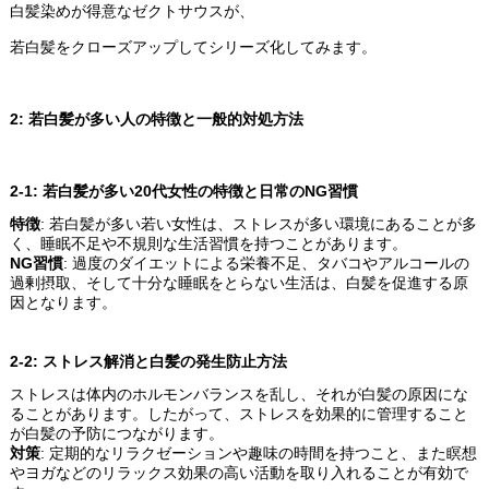
白髪染めが得意なゼクトサウスが、
若白髪をクローズアップしてシリーズ化してみます。
2:
若白髪が多い人の特徴と一般的対処方法
2-1:
若白髪が多い20代女性の特徴と日常のNG習慣
特徴
: 若白髪が多い若い女性は、ストレスが多い環境にあることが多
く、睡眠不足や不規則な生活習慣を持つことがあります。
NG
習慣
: 過度のダイエットによる栄養不足、タバコやアルコールの
過剰摂取、そして十分な睡眠をとらない生活は、白髪を促進する原
因となります。
2-2:
ストレス解消と白髪の発生防止方法
ストレスは体内のホルモンバランスを乱し、それが白髪の原因にな
ることがあります。したがって、ストレスを効果的に管理すること
が白髪の予防につながります。
対策
: 定期的なリラクゼーションや趣味の時間を持つこと、また瞑想
やヨガなどのリラックス効果の高い活動を取り入れることが有効で