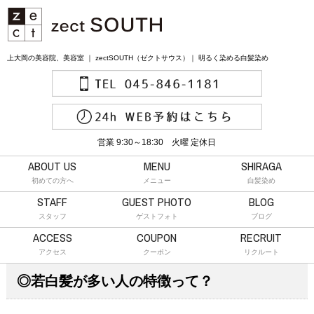
上大岡の美容院、美容室 ｜ zectSOUTH（ゼクトサウス）｜ 明るく染める白髪染め
営業 9:30～18:30 火曜 定休日
ABOUT US
MENU
SHIRAGA
初めての方へ
メニュー
白髪染め
STAFF
GUEST PHOTO
BLOG
スタッフ
ゲストフォト
ブログ
ACCESS
COUPON
RECRUIT
アクセス
クーポン
リクルート
◎若白髪が多い人の特徴って？