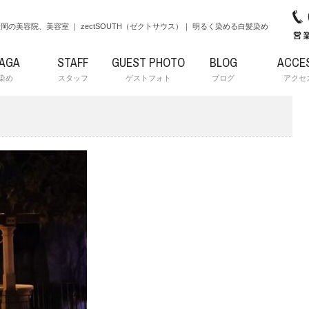
岡の美容院、美容室 ｜ zectSOUTH（ゼクトサウス）｜ 明るく染める白髪染め
RAGA
STAFF
GUEST PHOTO
BLOG
ACCE
染め
スタッフ
ゲストフォト
ブログ
アクセ