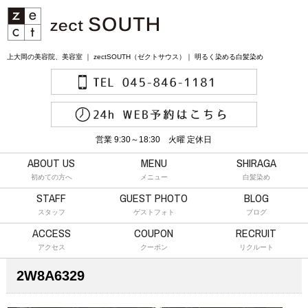
上大岡の美容院、美容室 ｜ zectSOUTH（ゼクトサウス）｜ 明るく染める白髪染め
営業 9:30～18:30 火曜 定休日
ABOUT US
MENU
SHIRAGA
初めての方へ
メニュー
白髪染め
STAFF
GUEST PHOTO
BLOG
スタッフ
ゲストフォト
ブログ
ACCESS
COUPON
RECRUIT
アクセス
クーポン
リクルート
2W8A6329