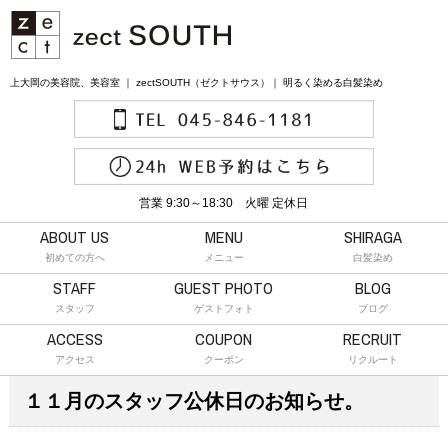
上大岡の美容院、美容室 ｜ zectSOUTH（ゼクトサウス）｜ 明るく染める白髪染め
営業 9:30～18:30 火曜 定休日
ABOUT US
MENU
SHIRAGA
初めての方へ
メニュー
白髪染め
STAFF
GUEST PHOTO
BLOG
スタッフ
ゲストフォト
ブログ
ACCESS
COUPON
RECRUIT
アクセス
クーポン
リクルート
１１月のスタッフ公休日のお知らせ。