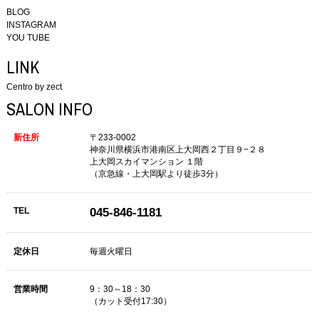
BLOG
INSTAGRAM
YOU TUBE
LINK
Centro by zect
SALON INFO
新住所
〒233-0002
神奈川県横浜市港南区上大岡西２丁目９−２８
上大岡スカイマンション １階
（京急線・上大岡駅より徒歩3分）
TEL
045-846-1181
定休日
毎週火曜日
営業時間
9：30～18：30
（カット受付17:30）