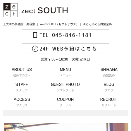
上大岡の美容院、美容室 ｜ zectSOUTH（ゼクトサウス）｜ 明るく染める白髪染め
営業 9:30～18:30 火曜 定休日
ABOUT US
MENU
SHIRAGA
初めての方へ
メニュー
白髪染め
STAFF
GUEST PHOTO
BLOG
スタッフ
ゲストフォト
ブログ
ACCESS
COUPON
RECRUIT
アクセス
クーポン
リクルート