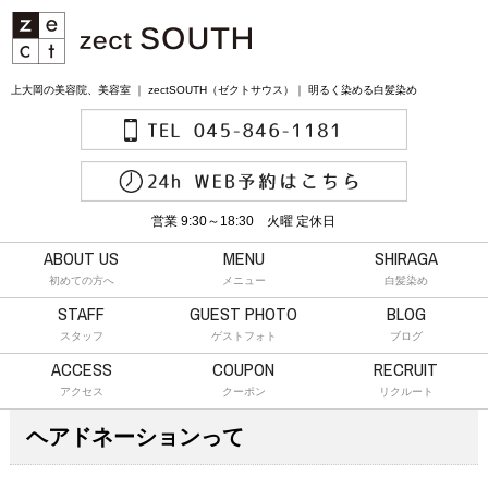
上大岡の美容院、美容室 ｜ zectSOUTH（ゼクトサウス）｜ 明るく染める白髪染め
営業 9:30～18:30 火曜 定休日
ABOUT US
MENU
SHIRAGA
初めての方へ
メニュー
白髪染め
STAFF
GUEST PHOTO
BLOG
スタッフ
ゲストフォト
ブログ
ACCESS
COUPON
RECRUIT
アクセス
クーポン
リクルート
ヘアドネーションって