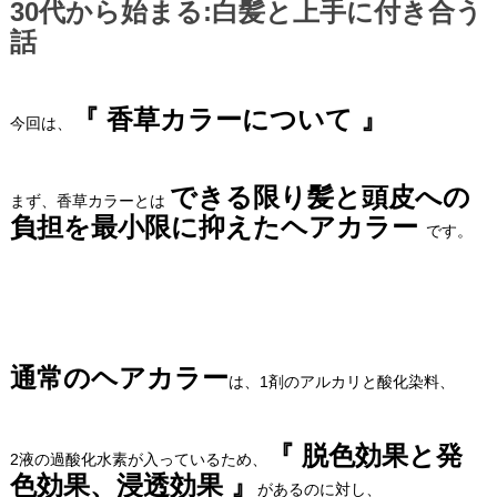
30代から始まる:白髪と上手に付き合う
話
『 香草カラーについて 』
今回は、
できる限り髪と頭皮への
まず、香草カラーとは
負担を最小限に抑えたヘアカラー
です。
通常のヘアカラー
は、1剤のアルカリと酸化染料、
『 脱色効果と発
2液の過酸化水素が入っているため、
色効果、浸透効果 』
があるのに対し、