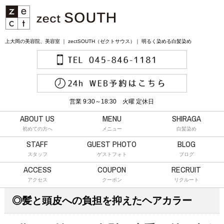
上大岡の美容院、美容室 ｜ zectSOUTH（ゼクトサウス）｜ 明るく染める白髪染め
営業 9:30～18:30 火曜 定休日
ABOUT US
MENU
SHIRAGA
初めての方へ
メニュー
白髪染め
STAFF
GUEST PHOTO
BLOG
スタッフ
ゲストフォト
ブログ
ACCESS
COUPON
RECRUIT
アクセス
クーポン
リクルート
◎髪と頭皮への負担を抑えたヘアカラー