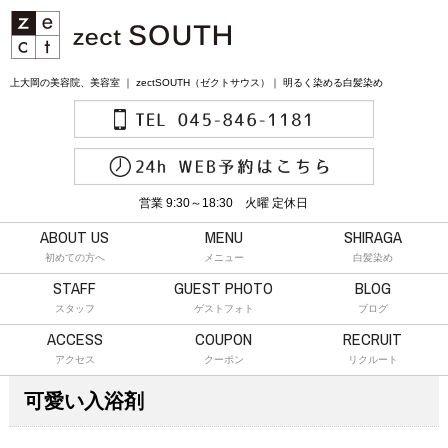
上大岡の美容院、美容室 ｜ zectSOUTH（ゼクトサウス）｜ 明るく染める白髪染め
営業 9:30～18:30 火曜 定休日
ABOUT US
MENU
SHIRAGA
初めての方へ
メニュー
白髪染め
STAFF
GUEST PHOTO
BLOG
スタッフ
ゲストフォト
ブログ
ACCESS
COUPON
RECRUIT
アクセス
クーポン
リクルート
可愛い入浴剤