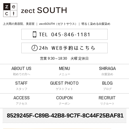
上大岡の美容院、美容室 ｜ zectSOUTH（ゼクトサウス）｜ 明るく染める白髪染め
営業 9:30～18:30 火曜 定休日
ABOUT US
MENU
SHIRAGA
初めての方へ
メニュー
白髪染め
STAFF
GUEST PHOTO
BLOG
スタッフ
ゲストフォト
ブログ
ACCESS
COUPON
RECRUIT
アクセス
クーポン
リクルート
8529245F-C89B-42B8-9C7F-8C44F25BAF81