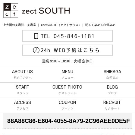
上大岡の美容院、美容室 ｜ zectSOUTH（ゼクトサウス）｜ 明るく染める白髪染め
営業 9:30～18:30 火曜 定休日
ABOUT US
MENU
SHIRAGA
初めての方へ
メニュー
白髪染め
STAFF
GUEST PHOTO
BLOG
スタッフ
ゲストフォト
ブログ
ACCESS
COUPON
RECRUIT
アクセス
クーポン
リクルート
88A88C86-E604-4055-8A79-2C96AEE0DE5F