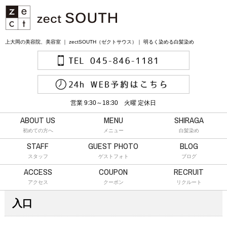
上大岡の美容院、美容室 ｜ zectSOUTH（ゼクトサウス）｜ 明るく染める白髪染め
営業 9:30～18:30 火曜 定休日
ABOUT US
MENU
SHIRAGA
初めての方へ
メニュー
白髪染め
STAFF
GUEST PHOTO
BLOG
スタッフ
ゲストフォト
ブログ
ACCESS
COUPON
RECRUIT
アクセス
クーポン
リクルート
入口