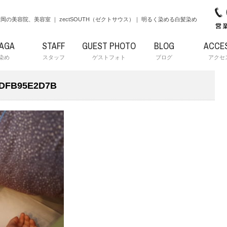
岡の美容院、美容室 ｜ zectSOUTH（ゼクトサウス）｜ 明るく染める白髪染め
RAGA
STAFF
GUEST PHOTO
BLOG
ACCE
染め
スタッフ
ゲストフォト
ブログ
アクセ
CDFB95E2D7B