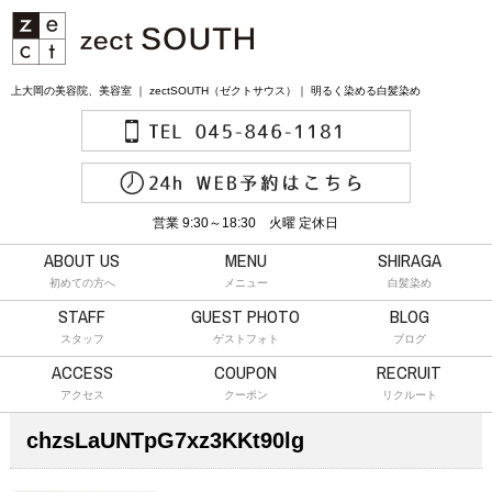
上大岡の美容院、美容室 ｜ zectSOUTH（ゼクトサウス）｜ 明るく染める白髪染め
営業 9:30～18:30 火曜 定休日
ABOUT US
MENU
SHIRAGA
初めての方へ
メニュー
白髪染め
STAFF
GUEST PHOTO
BLOG
スタッフ
ゲストフォト
ブログ
ACCESS
COUPON
RECRUIT
アクセス
クーポン
リクルート
chzsLaUNTpG7xz3KKt90lg