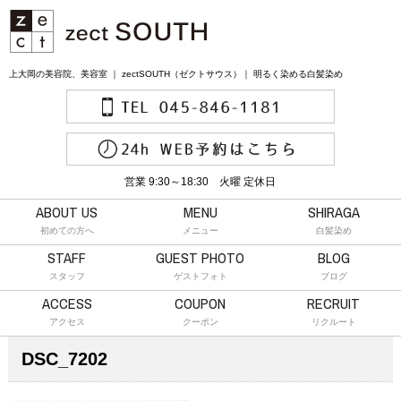
上大岡の美容院、美容室 ｜ zectSOUTH（ゼクトサウス）｜ 明るく染める白髪染め
営業 9:30～18:30 火曜 定休日
ABOUT US
MENU
SHIRAGA
初めての方へ
メニュー
白髪染め
STAFF
GUEST PHOTO
BLOG
スタッフ
ゲストフォト
ブログ
ACCESS
COUPON
RECRUIT
アクセス
クーポン
リクルート
DSC_7202