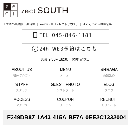
上大岡の美容院、美容室 ｜ zectSOUTH（ゼクトサウス）｜ 明るく染める白髪染め
営業 9:30～18:30 火曜 定休日
ABOUT US
MENU
SHIRAGA
初めての方へ
メニュー
白髪染め
STAFF
GUEST PHOTO
BLOG
スタッフ
ゲストフォト
ブログ
ACCESS
COUPON
RECRUIT
アクセス
クーポン
リクルート
F249DB87-1A43-415A-BF7A-0EE2C1332004